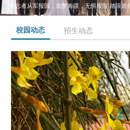
有志者从军报国，追梦海疆，无惧艰险 踏浪前
组织结构
校园动态
招生动态
校园风光
文化理念
荣誉展示