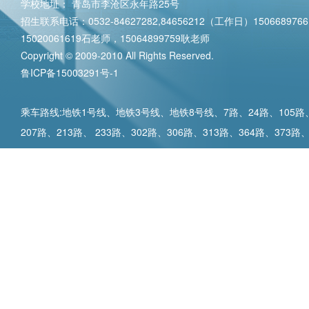
学校地址： 青岛市李沧区永年路25号
招生联系电话：0532-84627282,84656212（工作日）15066897
15020061619石老师，15064899759耿老师
Copyright © 2009-2010 All Rights Reserved.
鲁ICP备15003291号-1
乘车路线:地铁1号线、地铁3号线、地铁8号线、7路、24路、105路、1
207路、213路、 233路、302路、306路、313路、364路、373路